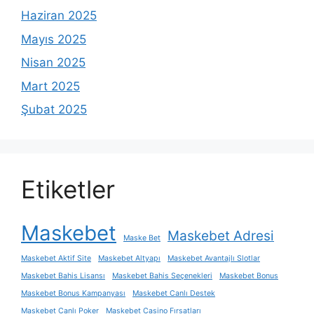
Haziran 2025
Mayıs 2025
Nisan 2025
Mart 2025
Şubat 2025
Etiketler
Maskebet
Maskebet Adresi
Maske Bet
Maskebet Aktif Site
Maskebet Altyapı
Maskebet Avantajlı Slotlar
Maskebet Bahis Lisansı
Maskebet Bahis Seçenekleri
Maskebet Bonus
Maskebet Bonus Kampanyası
Maskebet Canlı Destek
Maskebet Canlı Poker
Maskebet Casino Fırsatları