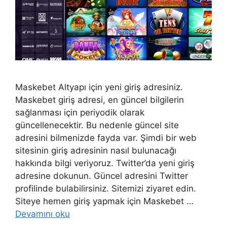
Maskebet Altyapı için yeni giriş adresiniz.
Maskebet giriş adresi, en güncel bilgilerin
sağlanması için periyodik olarak
güncellenecektir. Bu nedenle güncel site
adresini bilmenizde fayda var. Şimdi bir web
sitesinin giriş adresinin nasıl bulunacağı
hakkında bilgi veriyoruz. Twitter’da yeni giriş
adresine dokunun. Güncel adresini Twitter
profilinde bulabilirsiniz. Sitemizi ziyaret edin.
Siteye hemen giriş yapmak için Maskebet …
Devamını oku