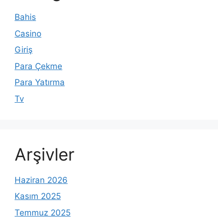
Bahis
Casino
Giriş
Para Çekme
Para Yatırma
Tv
Arşivler
Haziran 2026
Kasım 2025
Temmuz 2025