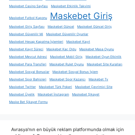
Maskebet Casino Sayfası
Maskebet Etkinlik Takvimi
Maskebet Giriş
Maskebet Futbol Kuponu
Maskebet Giriş Sayfası
Maskebet Güncel
Maskebet Güncel Giriş
Maskebet Güvenilir Mi
Maskebet Güvenilir Oyunlar
Maskebet Hesap Kapatma İşlemleri
Maskebet Kayıt
Maskebet Kayıt Süreci
Maskebet Kaç Oldu
Maskebet Masa Oyunu
Maskebet Mevcut Adresi
Maskebet Mobil Giriş
Maskebet Oyun Etkinlik
Maskebet Para Transferi
Maskebet Rulet Oyunu
Maskebet Site Kuralları
Maskebet Sosyal Bonuslar
Maskebet Sosyal Bonus İşlem
Maskebet Spor Bahisleri
Maskebet Spor Kazancı
Maskebet Tv
Maskebet Twitter
Maskebet Türk Pokeri
Maskebet Çevrimiçi Site
Maskebet Üyelik
Maskebet İnstagram
Maskebet Şikayet
Maske Bet Şikayet Formu
Avrasya'nın en büyük reklam platformunda olmak için