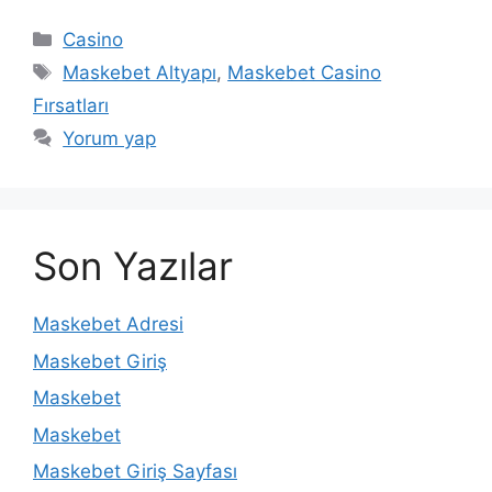
Kategoriler
Casino
Etiketler
Maskebet Altyapı
,
Maskebet Casino
Fırsatları
Yorum yap
Son Yazılar
Maskebet Adresi
Maskebet Giriş
Maskebet
Maskebet
Maskebet Giriş Sayfası