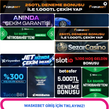
×
MASKEBET GİRİŞ İÇİN TIKLAYINIZ!