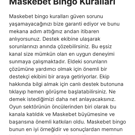
Maskebet Bingo Kuralları
Maskebet bingo kuralları güven sorunu
yaşamayacağınızı bize garanti ediyor ve bunu
mekana adım attığınız andan itibaren
anlıyorsunuz. Destek ekibine ulaşarak
sorunlarınızı anında çözebilirsiniz. Bu eşsiz
kanal size mümkün olan en uygun deneyimi
sunmaya çalışmaktadır. Eldeki sorunların
çözümüne yardımcı olmak için önemli bir
destekçi ekibini bir araya getiriyorlar. Ekip
hakkında bilgi almak için canlı destek butonuna
tıklayıp hemen görüşme başlatabilirsiniz. Ne
demek istediğimizi daha net anlayacaksınız.
Oyun sektörünün öncülerinden biri olarak bu
kanala katıldık ve Maskebet büyümesine ve
başarısına önemli katkıları oldu. Maskebet bingo
bunun en iyi örneğidir ve sonuçlardan memnun