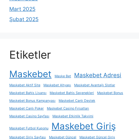
Mart 2025
Şubat 2025
Etiketler
Maskebet
Maskebet Adresi
Maske Bet
Maskebet Aktif Site
Maskebet Altyapı
Maskebet Avantajlı Slotlar
Maskebet Bahis Lisansı
Maskebet Bahis Seçenekleri
Maskebet Bonus
Maskebet Bonus Kampanyası
Maskebet Canlı Destek
Maskebet Canlı Poker
Maskebet Casino Fırsatları
Maskebet Casino Sayfası
Maskebet Etkinlik Takvimi
Maskebet Giriş
Maskebet Futbol Kuponu
Maskebet Giriş Sayfası
Maskebet Güncel
Maskebet Güncel Giriş