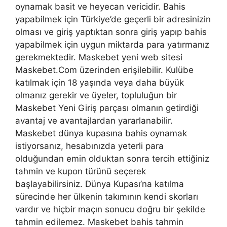
oynamak basit ve heyecan vericidir. Bahis
yapabilmek için Türkiye’de geçerli bir adresinizin
olması ve giriş yaptıktan sonra giriş yapıp bahis
yapabilmek için uygun miktarda para yatırmanız
gerekmektedir. Maskebet yeni web sitesi
Maskebet.Com üzerinden erişilebilir. Kulübe
katılmak için 18 yaşında veya daha büyük
olmanız gerekir ve üyeler, topluluğun bir
Maskebet Yeni Giriş parçası olmanın getirdiği
avantaj ve avantajlardan yararlanabilir.
Maskebet dünya kupasına bahis oynamak
istiyorsanız, hesabınızda yeterli para
olduğundan emin olduktan sonra tercih ettiğiniz
tahmin ve kupon türünü seçerek
başlayabilirsiniz. Dünya Kupası’na katılma
sürecinde her ülkenin takımının kendi skorları
vardır ve hiçbir maçın sonucu doğru bir şekilde
tahmin edilemez. Maskebet bahis tahmin