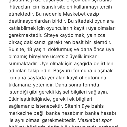
ihtiyaçları için lisanslı siteleri kullanmayı tercih
etmektedir. Bu nedenle Maskebet cazip
destinasyonlardan biridir. Bu sitedeki oyunlara
katılabilmek için oyuncuların kayıtlı üye olmaları
gerekmektedir. Siteye kaydolmak, yalnızca
birkaç dakikanızı gerektiren basit bir işlemdir.
Bu site, 18 yaşını doldurmuş ve daha önce üye
olmamış bireylere ücretsiz üyelik imkanı
sunmaktadır. Üye olmak için aşağıda belirtilen
adımları takip edin. Başvuru formuna ulaşmak
için ana sayfada yer alan kayıt ol butonuna
tıklamanız yeterlidir. Daha sonra formda
istendiği gibi gerekli kişisel bilgileri sağlayın.
Etkinleştirildiğinde, gerekli ek bilgileri
sağlamanız istenecektir. Sitenin üye bahis
merkezine bağlı banka hesabının banka hesabı
ile aynı olması gerekmektedir.
Maskebet spor