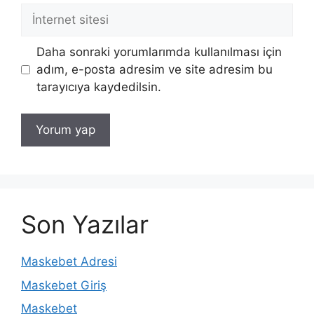
İnternet
sitesi
Daha sonraki yorumlarımda kullanılması için
adım, e-posta adresim ve site adresim bu
tarayıcıya kaydedilsin.
Son Yazılar
Maskebet Adresi
Maskebet Giriş
Maskebet