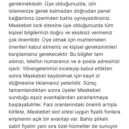
gerekmektedir. Üye olduğunuzda, izin
istemenize gerek kalmadan doğrudan panel
bağlantınız üzerinden bahis oynayabilirsiniz.
Maskebet lock sitesine üye olduğunuzda tüm
kişisel bilgilerinizi doğru ve eksiksiz vermeniz
çok önemlidir. Üye olmak için muhtemelen
önerileri kabul etmeniz ve kişisel gereksinimleri
karşılamanız gerekecektir. Bu bilgiler tam
adınızı, telefon numaranızı ve e-posta adresinizi
içerir. Yönergelerimizi inceleyip kabul ettikten
sonra Maskebet kaydolmak için kayıt ol
düğmesine tıklamanız yeterlidir. Süreç
tamamlandıktan sonra üyeler Maskebet
sunduğu eşsiz avantajlardan yararlanmaya
başlayabilirler. Faiz oranlarındaki önemli artışla
birlikte,
Maskebet slot sitesi
uygun fiyatlı fonlara
erişmenin açık bir avantajı var. Bahis şirketi
sabit fiyatın yanı sıra özel hizmetler de sunuyor