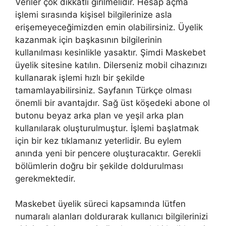
Veriler çok dikkatli girilmelidir. Hesap açma
işlemi sırasında kişisel bilgilerinize asla
erişemeyeceğimizden emin olabilirsiniz. Üyelik
kazanmak için başkasının bilgilerinin
kullanılması kesinlikle yasaktır. Şimdi Maskebet
üyelik sitesine katılın. Dilerseniz mobil cihazınızı
kullanarak işlemi hızlı bir şekilde
tamamlayabilirsiniz. Sayfanın Türkçe olması
önemli bir avantajdır. Sağ üst köşedeki abone ol
butonu beyaz arka plan ve yeşil arka plan
kullanılarak oluşturulmuştur. İşlemi başlatmak
için bir kez tıklamanız yeterlidir. Bu eylem
anında yeni bir pencere oluşturacaktır. Gerekli
bölümlerin doğru bir şekilde doldurulması
gerekmektedir.
Maskebet üyelik süreci kapsamında lütfen
numaralı alanları doldurarak kullanıcı bilgilerinizi