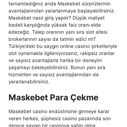
tamamladığınız anda Maskebet sürprizlerinin
avantajlarından yararlanmaya başlayabilirsiniz.
Maskebet nasıl giriş yapılır? Düşük maliyet
bedeli karşılığında yüksek faiz oranı elde
edeceğiz. Talep oranının yanı sıra slot sitesi
brokerlarının sayısı da tatmin edici mi?
Türkiye’deki bu saygın online casino şirketleriyle
slot oynamakla ilgileniyorsanız, rakipsiz oranlar
ve sayısız avantajlarla harika bir deneyim
yaşamayı bekleyebilirsiniz. Bunun yanı sıra
hizmetten ve sayısız avantajlarından da
yararlanabilirsiniz.
Maskebet Para Çekme
Maskebet casino endüstrisine girmeye karar
veren herkes, şüphesiz casino pazarında son
derece saygın bir casinoya sahip olma