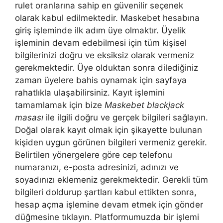
rulet oranlarına sahip en güvenilir seçenek
olarak kabul edilmektedir. Maskebet hesabına
giriş işleminde ilk adım üye olmaktır. Üyelik
işleminin devam edebilmesi için tüm kişisel
bilgilerinizi doğru ve eksiksiz olarak vermeniz
gerekmektedir. Üye olduktan sonra dilediğiniz
zaman üyelere bahis oynamak için sayfaya
rahatlıkla ulaşabilirsiniz. Kayıt işlemini
tamamlamak için bize
Maskebet blackjack
masası
ile ilgili doğru ve gerçek bilgileri sağlayın.
Doğal olarak kayıt olmak için şikayette bulunan
kişiden uygun görünen bilgileri vermeniz gerekir.
Belirtilen yönergelere göre cep telefonu
numaranızı, e-posta adresinizi, adınızı ve
soyadınızı eklemeniz gerekmektedir. Gerekli tüm
bilgileri doldurup şartları kabul ettikten sonra,
hesap açma işlemine devam etmek için gönder
düğmesine tıklayın. Platformumuzda bir işlemi