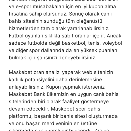
ve e-spor müsabakaları için en iyi kupon alma
fırsatına sahip olursunuz. Sonuç olarak canlı
bahis sitesinin sunduğu tüm olağanüstü
hizmetlerden tam olarak yararlanabilirsiniz.
Futbol oyunları sıklıkla sabit oranlar içerir. Ancak
sadece futbolda değil basketbol, ​​tenis, voleybol
ve diğer spor dallarında da en yüksek puanları
bulmak için şansınızı deneyebilirsiniz.
Maskebet oran analizi yaparak web sitenizin
karlılık potansiyelini daha derinlemesine
anlayabilirsiniz. Kupon yapmak isterseniz
Maskebet Bank ülkemizin en uygun canlı bahis
sitelerinden biri olarak faaliyet göstermeye
devam edecektir. Maskebet spor bahis
platformu, başarılı bir bahis sitesi oluşturmada
ve onu başarı merdiveninin en üstüne
çıkarmada çok önemli bir bileşendir. Ayrıca