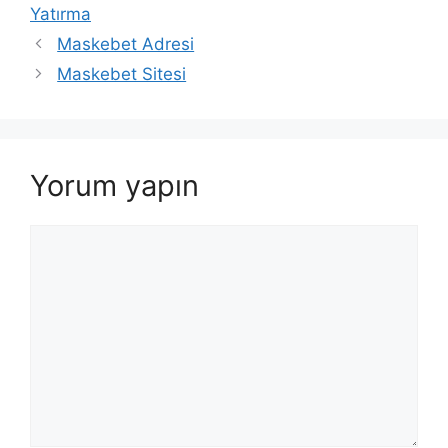
Yatırma
Maskebet Adresi
Maskebet Sitesi
Yorum yapın
Yorum